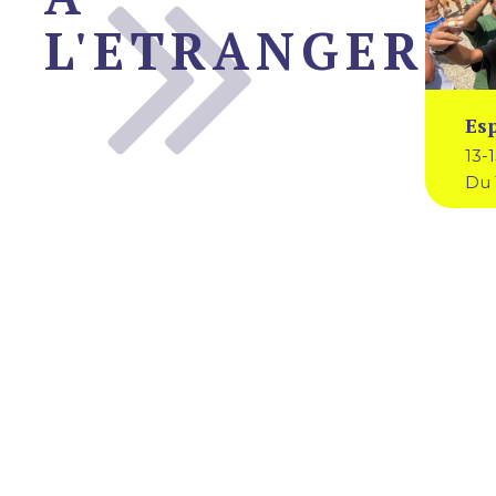
L'ETRANGER
Esp
13-
Du 