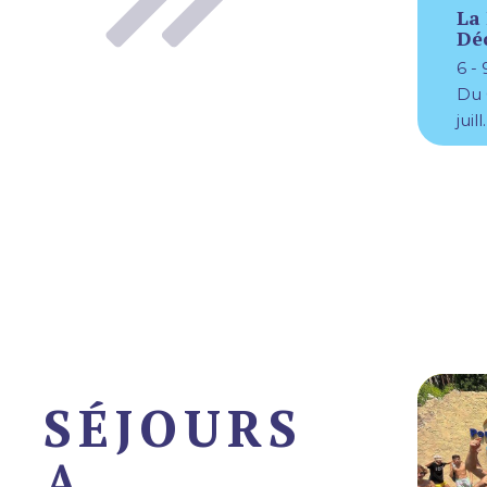
La 
Déc
6 - 
Du 0
juill
SÉJOURS
A