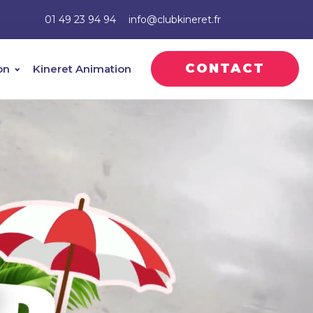
01 49 23 94 94
info@clubkineret.fr
CONTACT
on
Kineret Animation