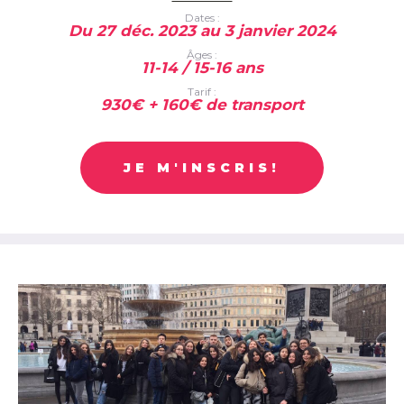
Dates :
Du 27 déc. 2023 au 3 janvier 2024
Âges :
11-14 / 15-16 ans
Tarif :
930€ + 160€ de transport
JE M'INSCRIS!