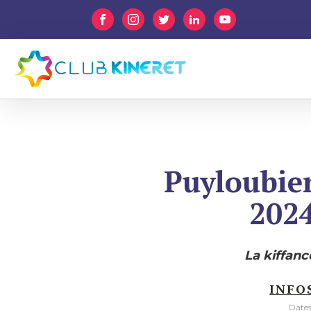
Puyloubie
202
La kiffanc
INFO
Dates