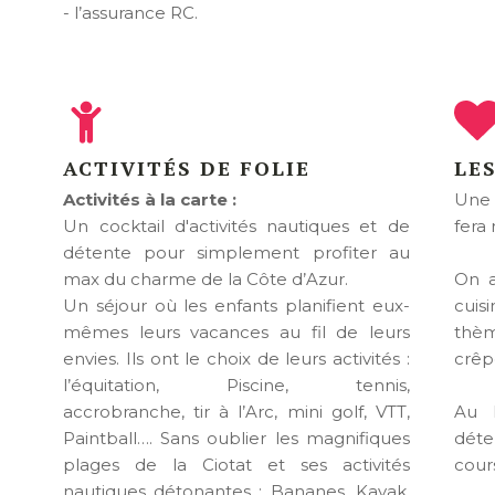
- l’assurance RC.
ACTIVITÉS DE FOLIE
LES
Activités à la carte :
Une 
Un cocktail d'activités nautiques et de
fera 
détente pour simplement profiter au
max du charme de la Côte d’Azur.
On a
Un séjour où les enfants planifient eux-
cuis
mêmes leurs vacances au fil de leurs
thème
envies. Ils ont le choix de leurs activités :
crêpe
l’équitation, Piscine, tennis,
accrobranche, tir à l’Arc, mini golf, VTT,
Au K
Paintball…. Sans oublier les magnifiques
déte
plages de la Ciotat et ses activités
cour
nautiques détonantes : Bananes, Kayak,