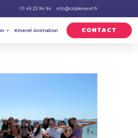
01 49 23 94 94
info@clubkineret.fr
CONTACT
on
Kineret Animation