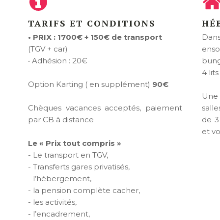
TARIFS ET CONDITIONS
HÉ
• PRIX : 1700€ + 150€ de transport
Dans
(TGV + car)
enso
• Adhésion : 20€
bung
4 lit
Option Karting ( en supplément)
90€
Une 
Chèques vacances acceptés, paiement
sall
par CB à distance
de 3
et vo
Le « Prix tout compris »
- Le transport en TGV,
- Transferts gares privatisés,
- l’hébergement,
- la pension complète cacher,
- les activités,
- l’encadrement,