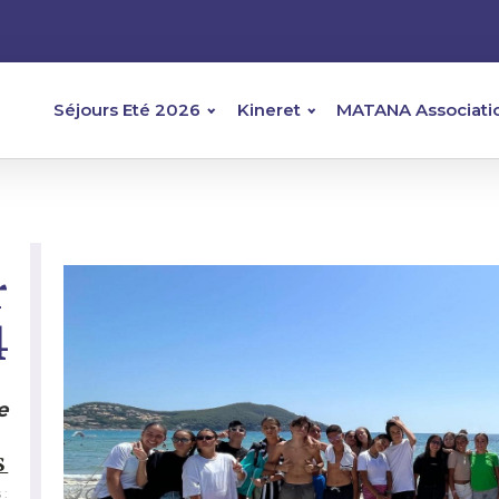
Séjours Eté 2026
Kineret
MATANA Associati
r
4
e
S
 :