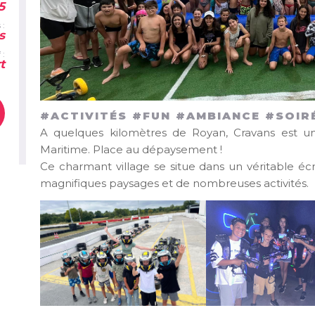
5
 :
s
 :
t
#ACTIVITÉS #FUN #AMBIANCE #SOIR
A quelques kilomètres de Royan, Cravans est un
Maritime. Place au dépaysement !
Ce charmant village se situe dans un véritable éc
magnifiques paysages et de nombreuses activités.