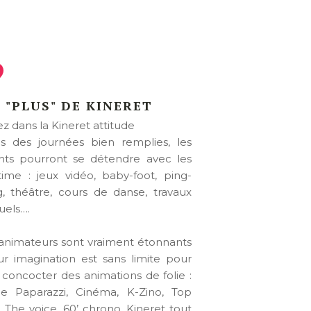
 "PLUS" DE KINERET
z dans la Kineret attitude
s des journées bien remplies, les
nts pourront se détendre avec les
 time : jeux vidéo, baby-foot, ping-
, théâtre, cours de danse, travaux
els….
animateurs sont vraiment étonnants
eur imagination est sans limite pour
 concocter des animations de folie :
ée Paparazzi, Cinéma, K-Zino, Top
, The voice, 60’ chrono, Kineret tout