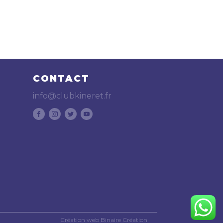
CONTACT
info@clubkineret.fr
Création web Binaire Création