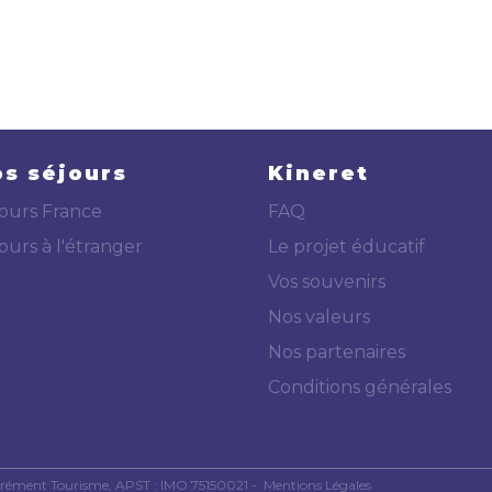
s séjours
Kineret
ours France
FAQ
ours à l'étranger
Le projet éducatif
Vos souvenirs
Nos valeurs
Nos partenaires
Conditions générales
 Agrément Tourisme, APST : IMO 75150021 -
Mentions Légales