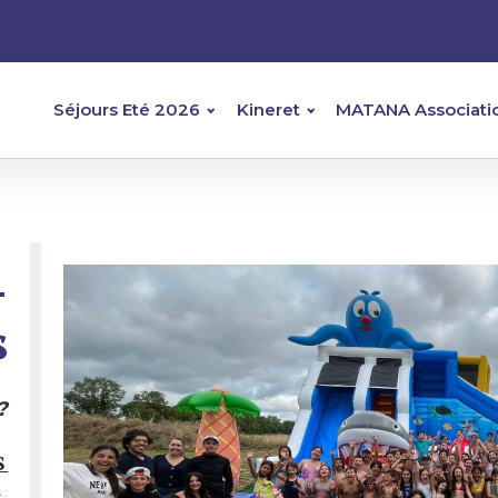
Séjours Eté 2026
Kineret
MATANA Associati
-
s
?
S
 :