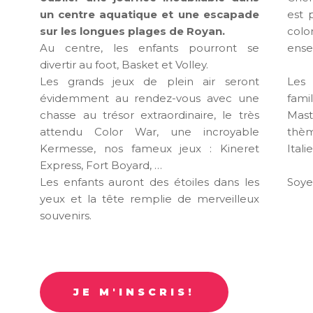
un centre aquatique et une escapade
est 
sur les longues plages de Royan.
colo
Au centre, les enfants pourront se
ense
divertir au foot, Basket et Volley.
Les grands jeux de plein air seront
Les 
évidemment au rendez-vous avec une
fami
chasse au trésor extraordinaire, le très
Mast
attendu Color War, une incroyable
thèm
Kermesse, nos fameux jeux : Kineret
Itali
Express, Fort Boyard, …
Les enfants auront des étoiles dans les
Soyez
yeux et la tête remplie de merveilleux
souvenirs.
JE M'INSCRIS!