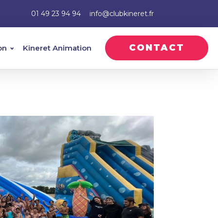
01 49 23 94 94
info@clubkineret.fr
CONTACT
on
Kineret Animation