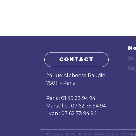
No
Séj
CONTACT
Séj
24 rue Alphonse Baudin
75011 - Paris
Paris : 01 49 23 94 94
Marseille : 07 62 75 94 94
Lyon : 07 62 73 94 94
© Copyright Club Kineret - Association loi 1901 -