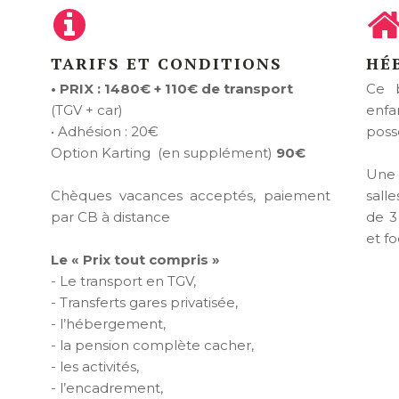
TARIFS ET CONDITIONS
HÉ
• PRIX : 1480€ + 110€ de transport
Ce b
(TGV + car)
enfa
• Adhésion : 20€
poss
Option Karting (en supplément)
90€
Une 
Chèques vacances acceptés, paiement
sall
par CB à distance
de 3
et fo
Le « Prix tout compris »
- Le transport en TGV,
- Transferts gares privatisée,
- l’hébergement,
- la pension complète cacher,
- les activités,
- l’encadrement,