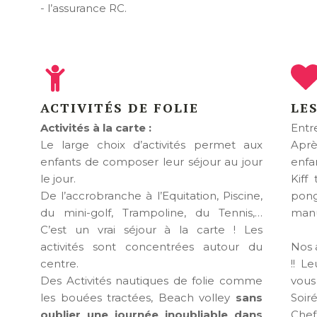
- l’assurance RC.
ACTIVITÉS DE FOLIE
LES
Activités à la carte :
Entre
Le large choix d’activités permet aux
Aprè
enfants de composer leur séjour au jour
enfa
le jour.
Kiff
De l’accrobranche à l’Equitation, Piscine,
pong
du mini-golf, Trampoline, du Tennis,…
manu
C’est un vrai séjour à la carte ! Les
activités sont concentrées autour du
Nos 
centre.
!! L
Des Activités nautiques de folie comme
vous
les bouées tractées, Beach volley
sans
Soir
oublier une journée inoubliable dans
Chef