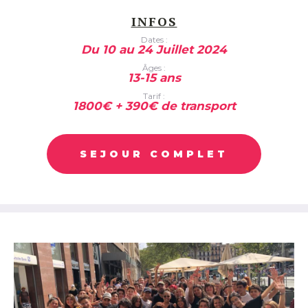
INFOS
Dates :
Du 10 au 24 Juillet 2024
Âges :
13-15 ans
Tarif :
1800€ + 390€ de transport
SEJOUR COMPLET