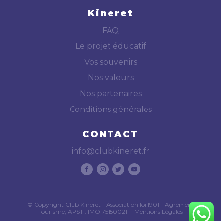
Kineret
FAQ
Le projet éducatif
Vos souvenirs
Nos valeurs
Nos partenaires
Conditions générales
CONTACT
info@clubkineret.fr
© Copyright Club Kineret - Association loi 1901 - Agrément
Tourisme, APST : IMO 75150021 -
Mentions Légales