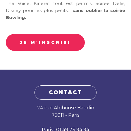
The Voice, Kineret tout est permis, Soirée Défis,
Disney pour les plus petits,….
sans oublier la soirée
Bowling.
JE M'INSCRIS!
CONTACT
24 rue Alphonse Baudin
75011 - Paris
Paris : 01 49 23 94 94