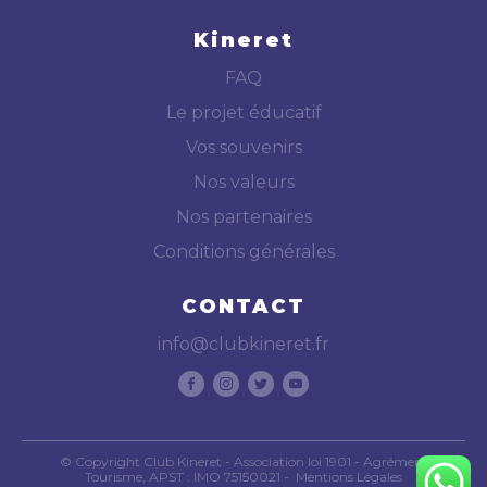
Kineret
FAQ
Le projet éducatif
Vos souvenirs
Nos valeurs
Nos partenaires
Conditions générales
CONTACT
info@clubkineret.fr
© Copyright Club Kineret - Association loi 1901 - Agrément
Tourisme, APST : IMO 75150021 -
Mentions Légales