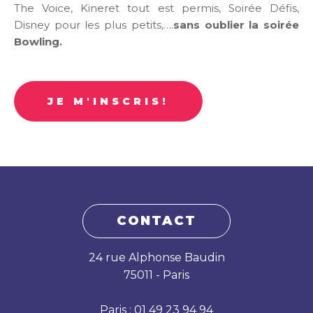
The Voice, Kineret tout est permis, Soirée Défis,
Disney pour les plus petits,….
sans oublier la soirée
Bowling.
JE M'INSCRIS!
CONTACT
24 rue Alphonse Baudin
75011 - Paris
Paris : 01 49 23 94 94