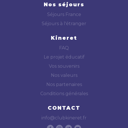
Nos séjours
Séjours France
Séjours à l'étranger
Kineret
FAQ
Le projet éducatif
Vos souvenirs
Nos valeurs
Nos partenaires
Conditions générales
CONTACT
info@clubkineret.fr