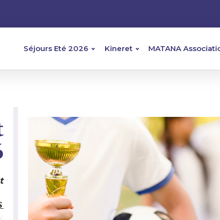
Séjours Eté 2026
Kineret
MATANA Associati
t
6
t
S
 :