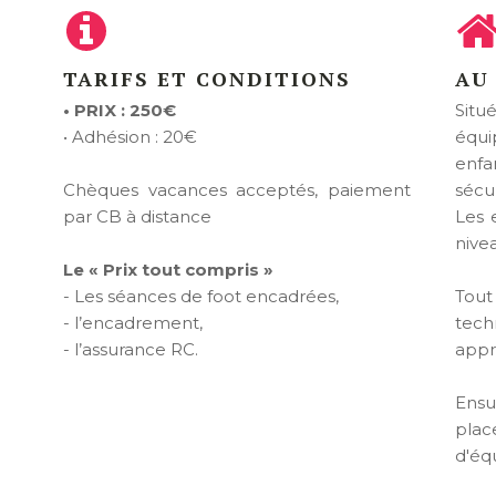
TARIFS ET CONDITIONS
AU
• PRIX : 250€
Situé
• Adhésion : 20€
équi
enfa
Chèques vacances acceptés, paiement
sécu
par CB à distance
Les 
nive
Le « Prix tout compris »
- Les séances de foot encadrées,
Tou
- l’encadrement,
tec
- l’assurance RC.
appr
Ensu
plac
d'éq