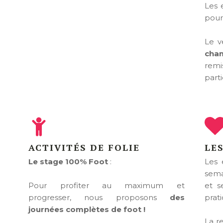
Les 
pour 
Le v
cha
rem
parti
ACTIVITÉS DE FOLIE
LES
Le stage 100% Foot
:
Les 
sema
Pour profiter au maximum et
et s
progresser, nous proposons
des
prati
journées complètes de foot !
La r