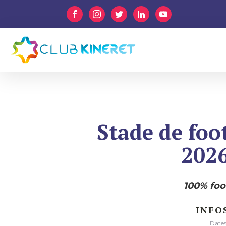
Stade de foo
202
100% foo
INFO
Dates