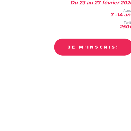
Du 23 au 27 février 202
Âges
7 -14 an
Tarif
250
JE M'INSCRIS!