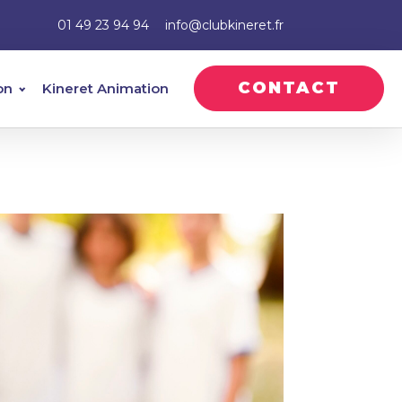
01 49 23 94 94
info@clubkineret.fr
CONTACT
on
Kineret Animation