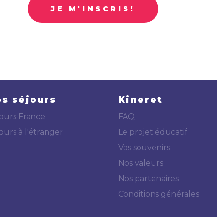
JE M'INSCRIS!
s séjours
Kineret
ours France
FAQ
ours à l'étranger
Le projet éducatif
Vos souvenirs
Nos valeurs
Nos partenaires
Conditions générales